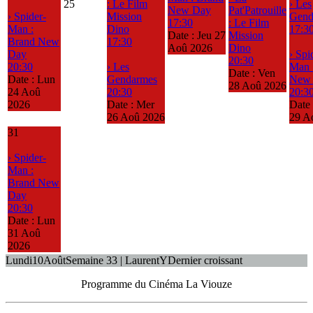
25
: Le Film
› Les
New Day
Pat'Patrouille
› Spider-
Mission
Gend
17:30
: Le Film
Man :
Dino
17:3
Date :
Jeu 27
Mission
Brand New
17:30
Aoû 2026
Dino
Day
› Spi
20:30
20:30
› Les
Man 
Date :
Ven
Date :
Lun
Gendarmes
New
28 Aoû 2026
24 Aoû
20:30
20:3
2026
Date :
Mer
Date
26 Aoû 2026
29 A
31
› Spider-
Man :
Brand New
Day
20:30
Date :
Lun
31 Aoû
2026
Lundi
10
Août
Semaine 33 | Laurent
Y
Dernier croissant
Programme du Cinéma La Viouze