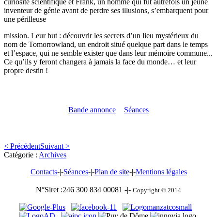
curiosité scientifique et Frank, un homme qui fut autrefois un jeune
inventeur de génie avant de perdre ses illusions, s’embarquent pour
une périlleuse
mission. Leur but : découvrir les secrets d’un lieu mystérieux du
nom de Tomorrowland, un endroit situé quelque part dans le temps
et l’espace, qui ne semble exister que dans leur mémoire commune...
Ce qu’ils y feront changera à jamais la face du monde… et leur
propre destin !
Bande annonce
Séances
< Précédent
Suivant >
Catégorie :
Archives
Contacts
-|-
Séances
-|-
Plan de site
-|-
Mentions légales
N°Siret :246 300 834 00081 -|-
Copyright © 2014