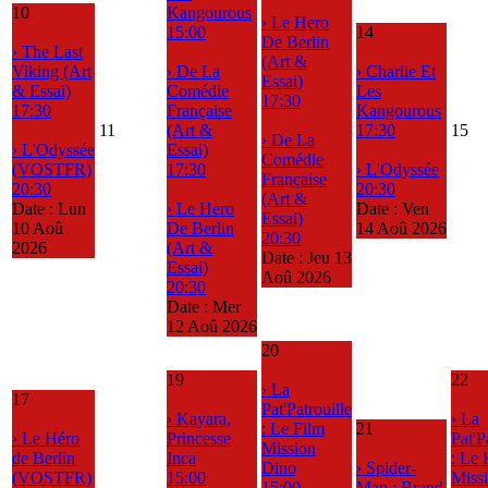
10
Kangourous
› Le Hero
15:00
14
De Berlin
› The Last
(Art &
Viking (Art
› De La
› Charlie Et
Essai)
& Essai)
Comédie
Les
17:30
17:30
Française
Kangourous
11
(Art &
17:30
15
› De La
› L'Odyssée
Essai)
Comédie
(VOSTFR)
17:30
› L'Odyssée
Française
20:30
20:30
(Art &
Date :
Lun
› Le Hero
Date :
Ven
Essai)
10 Aoû
De Berlin
14 Aoû 2026
20:30
2026
(Art &
Date :
Jeu 13
Essai)
Aoû 2026
20:30
Date :
Mer
12 Aoû 2026
20
19
22
› La
17
Pat'Patrouille
› Kayara,
› La
: Le Film
21
› Le Héro
Princesse
Pat'P
Mission
de Berlin
Inca
: Le 
Dino
› Spider-
(VOSTFR)
15:00
Miss
15:00
Man : Brand