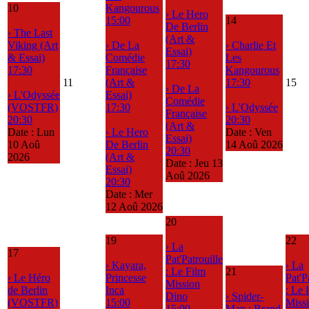
10
Kangourous
› Le Hero
15:00
14
De Berlin
› The Last
(Art &
Viking (Art
› De La
› Charlie Et
Essai)
& Essai)
Comédie
Les
17:30
17:30
Française
Kangourous
11
(Art &
17:30
15
› De La
› L'Odyssée
Essai)
Comédie
(VOSTFR)
17:30
› L'Odyssée
Française
20:30
20:30
(Art &
Date :
Lun
› Le Hero
Date :
Ven
Essai)
10 Aoû
De Berlin
14 Aoû 2026
20:30
2026
(Art &
Date :
Jeu 13
Essai)
Aoû 2026
20:30
Date :
Mer
12 Aoû 2026
20
19
22
› La
17
Pat'Patrouille
› Kayara,
› La
: Le Film
21
› Le Héro
Princesse
Pat'P
Mission
de Berlin
Inca
: Le 
Dino
› Spider-
(VOSTFR)
15:00
Miss
15:00
Man : Brand