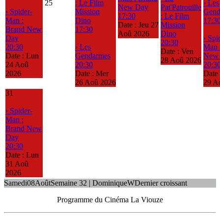
25
: Le Film
› Les
New Day
Pat'Patrouille
› Spider-
Mission
Gend
17:30
: Le Film
Man :
Dino
17:3
Date :
Jeu 27
Mission
Brand New
17:30
Aoû 2026
Dino
Day
› Spi
20:30
20:30
› Les
Man 
Date :
Ven
Date :
Lun
Gendarmes
New
28 Aoû 2026
24 Aoû
20:30
20:3
2026
Date :
Mer
Date
26 Aoû 2026
29 A
31
› Spider-
Man :
Brand New
Day
20:30
Date :
Lun
31 Aoû
2026
Samedi
08
Août
Semaine 32 | Dominique
W
Dernier croissant
Programme du Cinéma La Viouze