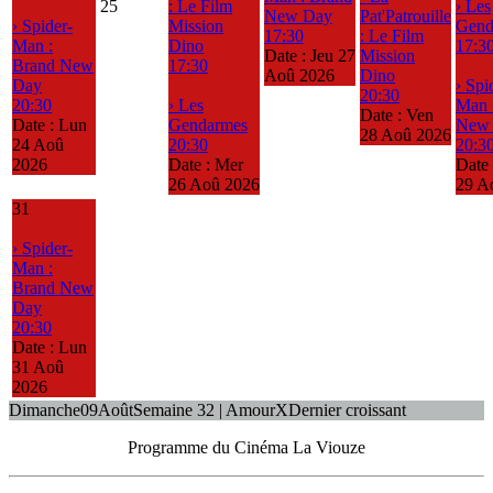
25
: Le Film
› Les
New Day
Pat'Patrouille
› Spider-
Mission
Gend
17:30
: Le Film
Man :
Dino
17:3
Date :
Jeu 27
Mission
Brand New
17:30
Aoû 2026
Dino
Day
› Spi
20:30
20:30
› Les
Man 
Date :
Ven
Date :
Lun
Gendarmes
New
28 Aoû 2026
24 Aoû
20:30
20:3
2026
Date :
Mer
Date
26 Aoû 2026
29 A
31
› Spider-
Man :
Brand New
Day
20:30
Date :
Lun
31 Aoû
2026
Dimanche
09
Août
Semaine 32 | Amour
X
Dernier croissant
Programme du Cinéma La Viouze