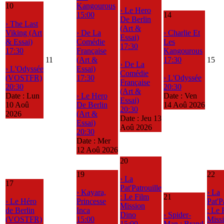
10
Kangourous
› Le Hero
15:00
14
De Berlin
› The Last
(Art &
Viking (Art
› De La
› Charlie Et
Essai)
& Essai)
Comédie
Les
17:30
17:30
Française
Kangourous
11
(Art &
17:30
15
› De La
› L'Odyssée
Essai)
Comédie
(VOSTFR)
17:30
› L'Odyssée
Française
20:30
20:30
(Art &
Date :
Lun
› Le Hero
Date :
Ven
Essai)
10 Aoû
De Berlin
14 Aoû 2026
20:30
2026
(Art &
Date :
Jeu 13
Essai)
Aoû 2026
20:30
Date :
Mer
12 Aoû 2026
20
19
22
› La
17
Pat'Patrouille
› Kayara,
› La
: Le Film
21
› Le Héro
Princesse
Pat'P
Mission
de Berlin
Inca
: Le 
Dino
› Spider-
(VOSTFR)
15:00
Miss
15:00
Man : Brand