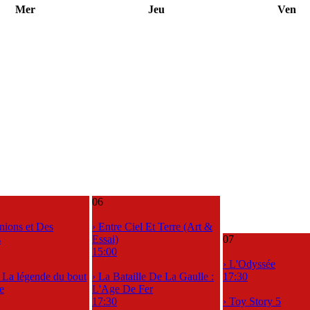
Mer
Jeu
Ven
06
nions et Des
› Entre Ciel Et Terre (Art &
s
Essai)
07
15:00
› L'Odyssée
, La légende du bout
› La Bataille De La Gaulle :
17:30
e
L'Age De Fer
17:30
› Toy Story 5