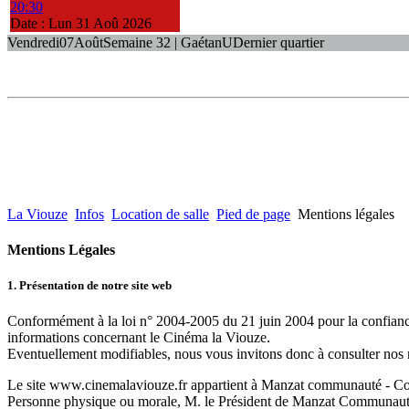
20:30
Date :
Lun 31 Aoû 2026
Vendredi
07
Août
Semaine 32 | Gaétan
U
Dernier quartier
La Viouze
Infos
Location de salle
Pied de page
Mentions légales
Mentions Légales
1. Présentation de notre site web
Conformément à la loi n° 2004-2005 du 21 juin 2004 pour la confiance
informations concernant le Cinéma la Viouze.
Eventuellement modifiables, nous vous invitons donc à consulter nos 
Le site www.cinemalaviouze.fr appartient à Manzat communauté - Co
Personne physique ou morale, M. le Président de Manzat Communauté es