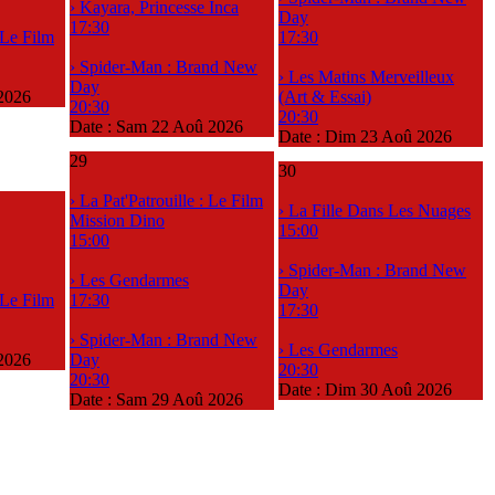
› Kayara, Princesse Inca
Day
17:30
: Le Film
17:30
› Spider-Man : Brand New
› Les Matins Merveilleux
Day
2026
(Art & Essai)
20:30
20:30
Date :
Sam 22 Aoû 2026
Date :
Dim 23 Aoû 2026
29
30
› La Pat'Patrouille : Le Film
› La Fille Dans Les Nuages
Mission Dino
15:00
15:00
› Spider-Man : Brand New
› Les Gendarmes
Day
: Le Film
17:30
17:30
› Spider-Man : Brand New
› Les Gendarmes
2026
Day
20:30
20:30
Date :
Dim 30 Aoû 2026
Date :
Sam 29 Aoû 2026