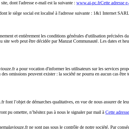
ite, dont l'adresse e-mail est la suivante :
www.ai-pc.fr
Cette adresse e
nt le siège social est localisé à l'adresse suivante : 1&1 Internet S
ment et entièrement les conditions générales d'utilisation précisées dans
du site web peut être décidée par Manzat Communauté. Les dates et heur
uze.fr a pour vocation d'informer les utilisateurs sur les services pro
 des omissions peuvent exister : la société ne pourra en aucun cas être t
r font l’objet de démarches qualitatives, en vue de nous assurer de leur
ont pu omettre, n’hésitez pas à nous le signaler par mail à
Cette adress
nemalaviouze.fr ne sont pas sous le contrôle de notre société. Par cons