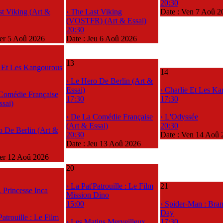
20:30
st Viking (Art &
› The Last Viking
Date :
Ven 7 Aoû 2
(VOSTFR) (Art & Essai)
20:30
r 5 Aoû 2026
Date :
Jeu 6 Aoû 2026
13
e Et Les Kangourous
14
› Le Hero De Berlin (Art &
Essai)
› Charlie Et Les K
Comédie Française
17:30
17:30
ssai)
› De La Comédie Française
› L'Odyssée
(Art & Essai)
20:30
o De Berlin (Art &
20:30
Date :
Ven 14 Aoû 
Date :
Jeu 13 Aoû 2026
er 12 Aoû 2026
20
› La Pat'Patrouille : Le Film
21
, Princesse Inca
Mission Dino
15:00
› Spider-Man : Br
Day
Patrouille : Le Film
› Les Matins Merveilleux
17:30