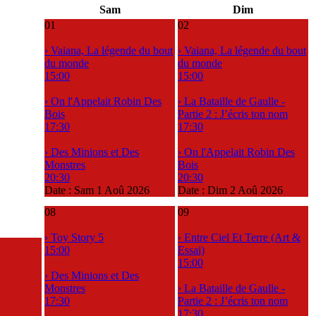
Sam
Dim
01
02
› Vaiana, La légende du bout
› Vaiana, La légende du bout
du monde
du monde
15:00
15:00
› On l'Appelait Robin Des
› La Bataille de Gaulle -
Bois
Partie 2 : J’écris ton nom
17:30
17:30
› Des Minions et Des
› On l'Appelait Robin Des
Monstres
Bois
20:30
20:30
Date :
Sam 1 Aoû 2026
Date :
Dim 2 Aoû 2026
08
09
› Toy Story 5
› Entre Ciel Et Terre (Art &
15:00
Essai)
15:00
› Des Minions et Des
Monstres
› La Bataille de Gaulle -
17:30
Partie 2 : J’écris ton nom
17:30