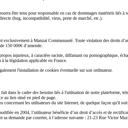
ourra être tenu pour responsable en cas de dommages matériels liés à son
irecte (bug, incompatibilité, virus, perte de marché, etc.).
 exclusivement à Manzat Communauté. Toute violation des droits d’aute
t de 150 000€ d’amende.
opos injurieux, à caractère raciste, diffamant ou pornographique, échang
 à la législation applicable en France.
galement l'installation de cookies éventuelle sur son ordinateur.
ait dans le cadre des besoins liés à l'utilisation de notre plateforme, t
ce au lien situé en pied de page.
ncernant les utilisateurs du site Internet, de quelque façon qu'il soit 
ifiée en 2004, l’utilisateur bénéficie d’un droit d’accès et de rectifica
ant sa demande par courrier, à l’adresse suivante : 21-23 Rue Victor